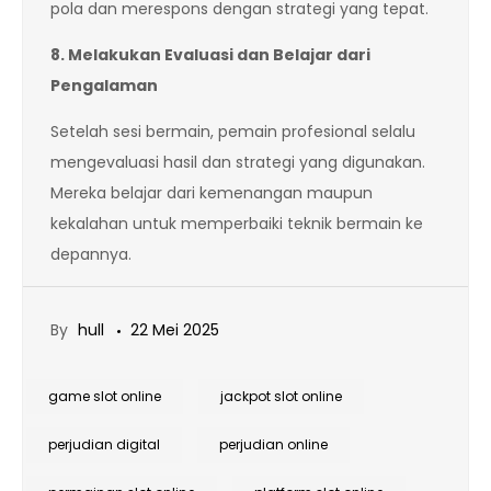
pola dan merespons dengan strategi yang tepat.
8. Melakukan Evaluasi dan Belajar dari
Pengalaman
Setelah sesi bermain, pemain profesional selalu
mengevaluasi hasil dan strategi yang digunakan.
Mereka belajar dari kemenangan maupun
kekalahan untuk memperbaiki teknik bermain ke
depannya.
By
hull
22 Mei 2025
game slot online
jackpot slot online
perjudian digital
perjudian online