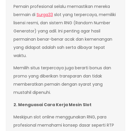
Pemain profesional selalu memastikan mereka
bermain di
Surga33
slot yang terpercaya, memiliki
lisensi resmi, dan sistem RNG (Random Number
Generator) yang adil. Ini penting agar hasil
permainan benar-benar acak dan kemenangan
yang didapat adalah sah serta dibayar tepat
waktu.
Memilih situs terpercaya juga berarti bonus dan
promo yang diberikan transparan dan tidak
memberatkan pemain dengan syarat yang
mustahil dipenuhi.
2. Menguasai Cara Kerja Mesin Slot
Meskipun slot online menggunakan RNG, para
profesional memahami konsep dasar seperti RTP