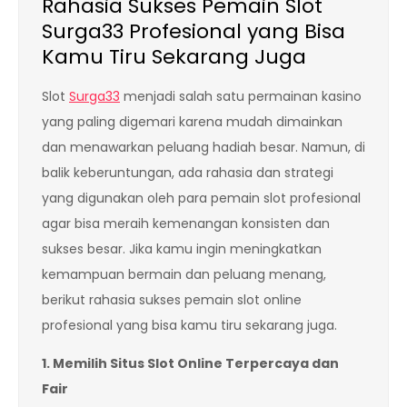
Rahasia Sukses Pemain Slot
Surga33 Profesional yang Bisa
Kamu Tiru Sekarang Juga
Slot
Surga33
menjadi salah satu permainan kasino
yang paling digemari karena mudah dimainkan
dan menawarkan peluang hadiah besar. Namun, di
balik keberuntungan, ada rahasia dan strategi
yang digunakan oleh para pemain slot profesional
agar bisa meraih kemenangan konsisten dan
sukses besar. Jika kamu ingin meningkatkan
kemampuan bermain dan peluang menang,
berikut rahasia sukses pemain slot online
profesional yang bisa kamu tiru sekarang juga.
1. Memilih Situs Slot Online Terpercaya dan
Fair