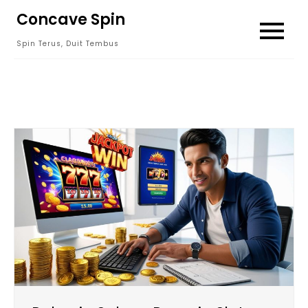
Skip
Concave Spin
to
Spin Terus, Duit Tembus
content