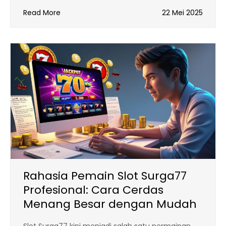
Read More
22 Mei 2025
Rahasia Pemain Slot Surga77
Profesional: Cara Cerdas
Menang Besar dengan Mudah
Slot Surga77 kini menjadi salah satu permainan