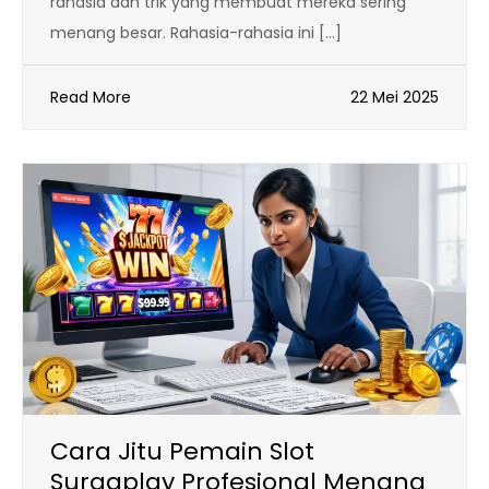
rahasia dan trik yang membuat mereka sering
menang besar. Rahasia-rahasia ini […]
Read More
22 Mei 2025
Cara Jitu Pemain Slot
Surgaplay Profesional Menang