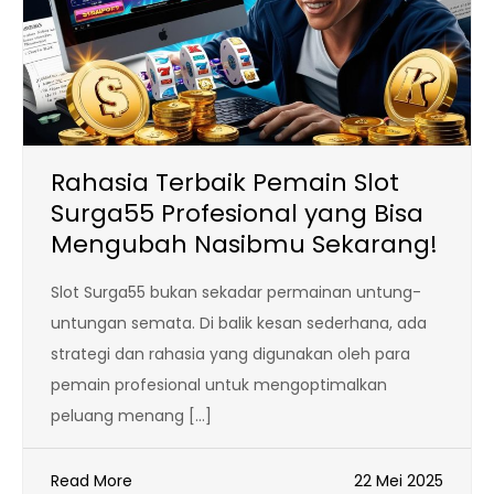
Rahasia Terbaik Pemain Slot
Surga55 Profesional yang Bisa
Mengubah Nasibmu Sekarang!
Slot Surga55 bukan sekadar permainan untung-
untungan semata. Di balik kesan sederhana, ada
strategi dan rahasia yang digunakan oleh para
pemain profesional untuk mengoptimalkan
peluang menang […]
Read More
22 Mei 2025