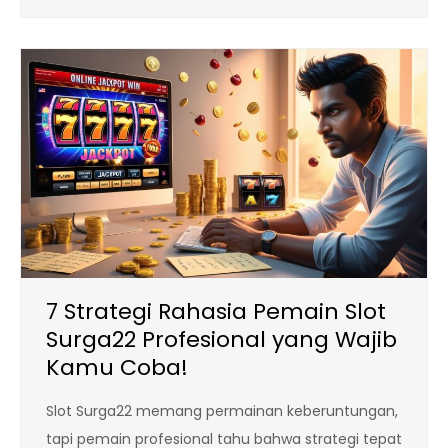
7 Strategi Rahasia Pemain Slot
Surga22 Profesional yang Wajib
Kamu Coba!
Slot Surga22 memang permainan keberuntungan,
tapi pemain profesional tahu bahwa strategi tepat