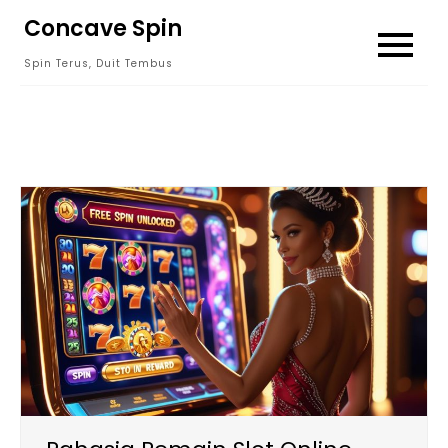
Skip
Concave Spin
to
Spin Terus, Duit Tembus
content