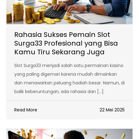
Rahasia Sukses Pemain Slot
Surga33 Profesional yang Bisa
Kamu Tiru Sekarang Juga
Slot Surga33 menjadi salah satu permainan kasino
yang paling digemari karena mudah dimainkan
dan menawarkan peluang hadiah besar. Namun, di
balik keberuntungan, ada rahasia dan […]
Read More
22 Mei 2025